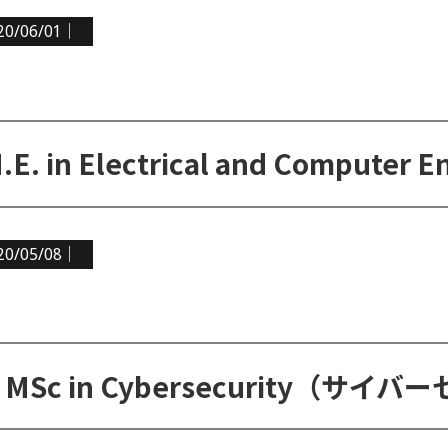
20/06/01｜
20/05/08｜
MSc in Cybersecurity（