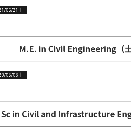
21/05/21｜
M.E. in Civil Enginee
20/05/08｜