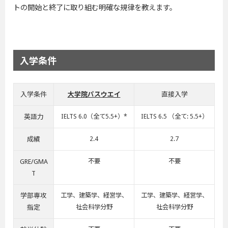
トの開始と終了に取り組む明確な規律を教えます。
入学条件
入学条件
大学院パスウエイ
直接入学
英語力
IELTS 6.0（全て5.5+）*
IELTS 6.5 （全て: 5.5+）
成績
2.4
2.7
GRE/GMA
不要
不要
T
学部専攻
工学、建築学、経営学、
工学、建築学、経営学、
指定
社会科学分野
社会科学分野