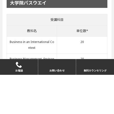
大学院パスウエイ
受講科目
教科名
単位数*
Business in an International Co
20
ntext
Business Management -Environ
20
ment, Theory and Practice
お電話
お問い合わせ
無料カウンセリング
Empirical Enquiry and Critical T
20
hought
Exploring Culture
20
English Language Study Skills
40