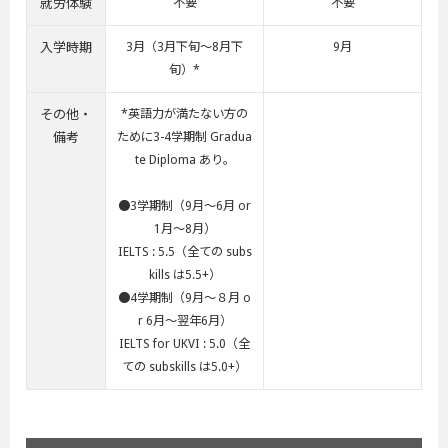
就労体験
不要
不要
入学時期
3月（3月下旬～8月下
9月
旬）*
その他・
*英語力が満たない方の
備考
ために3-4学期制 Gradua
te Diploma あり。
●3学期制（9月～6月 or
1月～8月）
IELTS : 5.5（全ての subs
kills は5.5+）
●4学期制（9月～８月 o
r 6月～翌年6月）
IELTS for UKVI : 5.0（全
ての subskills は5.0+）