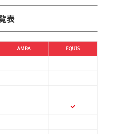
覧表
AMBA
EQUIS