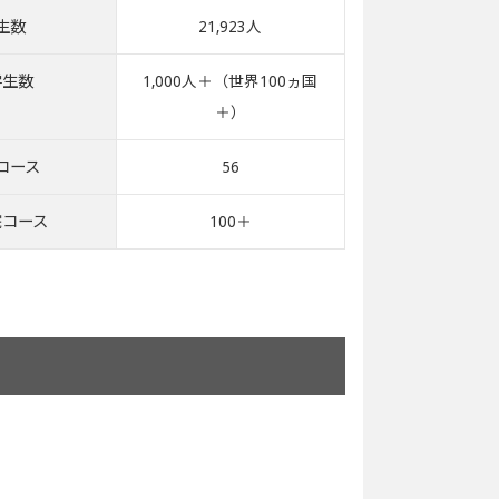
生数
21,923人
学生数
1,000人＋（世界100ヵ国
＋）
コース
56
院コース
100＋