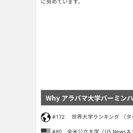
に努めています。
Why アラバマ大学バーミンハ
#172 世界大学ランキング （タ
#80 全米公立大学（US News & Wor