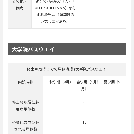
その他・
より高い英語力（例： T
備考
OEFL 80, IELTS 6.5）を有
する場合は、1学期制の
パスウエイあり。
大学院パスウエイ
修士号取得までの単位構成 (大学院パスウエイ)
開始時期
秋学期（8月）、春学期（1月）、夏学期（5
月）
修士号取得に必
33
要な単位数
卒業にカウント
12
される単位数