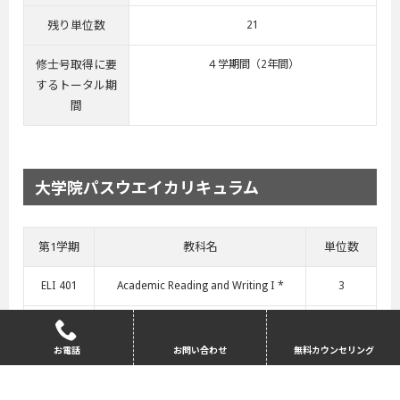
残り単位数
21
修士号取得に要
４学期間（2年間）
するトータル期
間
大学院パスウエイカリキュラム
第1学期
教科名
単位数
ELI 401
Academic Reading and Writing I *
3
ELI 402
Academic Speaking/Listening I *
3
お電話
お問い合わせ
無料カウンセリング
EGR 602
Methods for Engineering Practice I
3