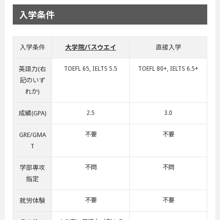
入学条件
入学条件
大学院パスウエイ
直接入学
英語力(右
TOEFL 65, IELTS 5.5
TOEFL 80+, IELTS 6.5+
記のいず
れか)
成績(GPA)
2.5
3.0
GRE/GMA
不要
不要
T
学部専攻
不問
不問
指定
就労体験
不要
不要