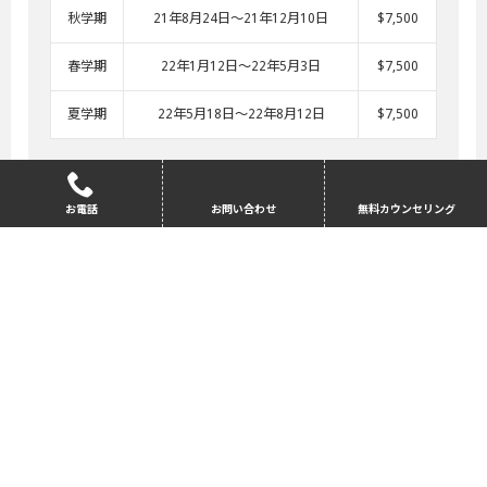
秋学期
21年8月24日～21年12月10日
$7,500
春学期
22年1月12日～22年5月3日
$7,500
夏学期
22年5月18日～22年8月12日
$7,500
学部授業受講オプションあり。
こちら »
お電話
お問い合わせ
無料カウンセリング
●
滞在費
タイプ
滞在費（学期）
（秋・春学期）$9,445～
2人部屋（食事付）
（夏学期）$8,140～
日本人留学生の紹介