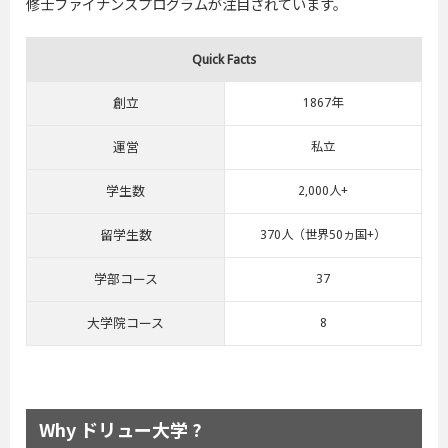
修士ファイナンスプログラムが注目されています。
Quick Facts
創立
1867年
運営
私立
学生数
2,000人+
留学生数
370人（世界50ヵ国+）
学部コース
37
大学院コース
8
Why ドリュー大学 ?