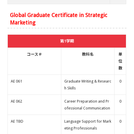
Global Graduate Certificate in Strategic
Marketing
第1学期
コース＃
教科名
単
位
数
AE 061
Graduate Writing & Researc
0
h Skills
AE 062
Career Preparation and Pr
0
ofessional Communication
AE TBD
Language Support for Mark
0
eting Professionals