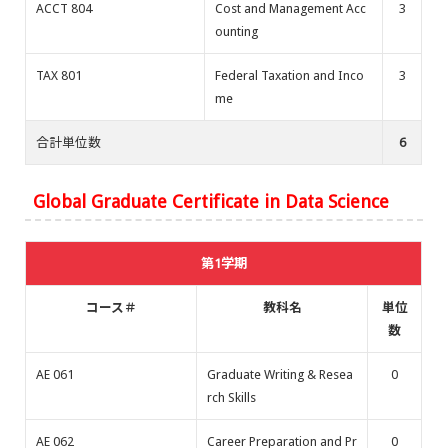
ACCT 804
Cost and Management Acc
3
ounting
TAX 801
Federal Taxation and Inco
3
me
合計単位数
6
Global Graduate Certificate in Data Science
第1学期
コース＃
教科名
単位
数
AE 061
Graduate Writing & Resea
0
rch Skills
AE 062
Career Preparation and Pr
0