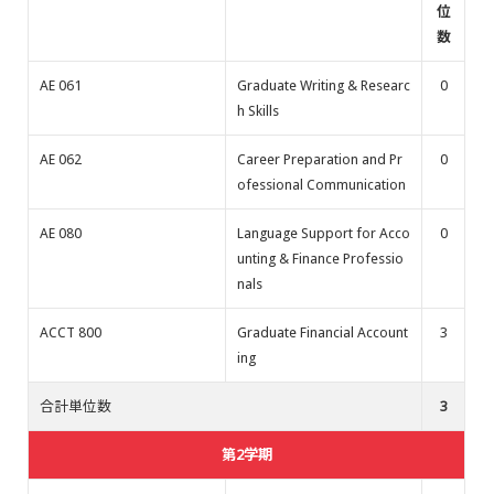
位
数
AE 061
Graduate Writing & Researc
0
h Skills
AE 062
Career Preparation and Pr
0
ofessional Communication
AE 080
Language Support for Acco
0
unting & Finance Professio
nals
ACCT 800
Graduate Financial Account
3
ing
合計単位数
3
第2学期