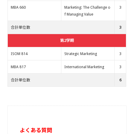
MBA 660
Marketing: The Challenge o
3
f Managing Value
合計単位数
3
第2学期
ISOM 814
Strategic Marketing
3
MBA 817
International Marketing
3
合計単位数
6
よくある質問