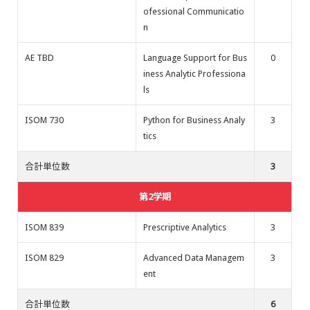
ofessional Communicatio
n
AE TBD
Language Support for Bus
0
iness Analytic Professiona
ls
ISOM 730
Python for Business Analy
3
tics
合計単位数
3
第2学期
ISOM 839
Prescriptive Analytics
3
ISOM 829
Advanced Data Managem
3
ent
合計単位数
6