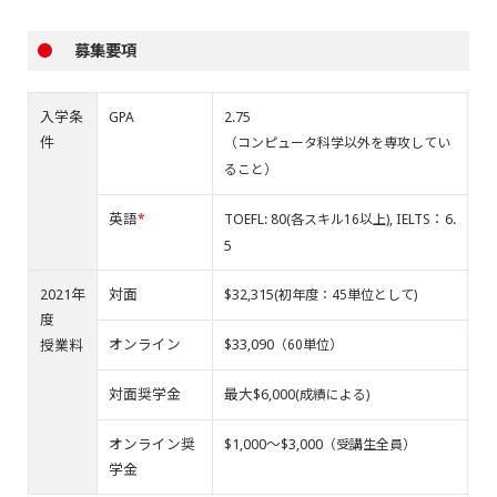
●
募集要項
入学条
GPA
2.75
件
（コンピュータ科学以外を専攻してい
ること）
英語
TOEFL: 80
, IELTS：6.
*
(各スキル16以上)
5
2021年
対面
$32,315
(初年度：45単位として)
度
オンライン
$33,090
授業料
（60単位）
対面奨学金
最大$6,000
(成績による)
オンライン奨
$1,000～$3,000
（受講生全員）
学金