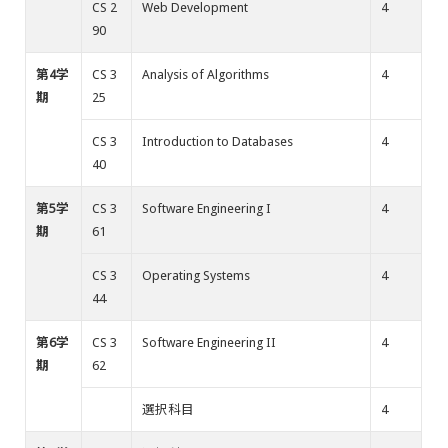
CS 2
Web Development
4
90
第4学
CS 3
Analysis of Algorithms
4
期
25
CS 3
Introduction to Databases
4
40
第5学
CS 3
Software Engineering I
4
期
61
CS 3
Operating Systems
4
44
第6学
CS 3
Software Engineering II
4
期
62
選択科目
4