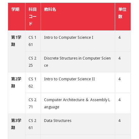
学期
科目
教科名
単位
コー
数
ド
第1学
CS 1
Intro to Computer Science I
4
期
61
CS 2
Discrete Structures in Computer Scien
4
25
ce
第2学
CS 1
Intro to Computer Science II
4
期
62
CS 2
Computer Architecture ＆ Assembly L
4
71
anguage
第3学
CS 2
Data Structures
4
期
61