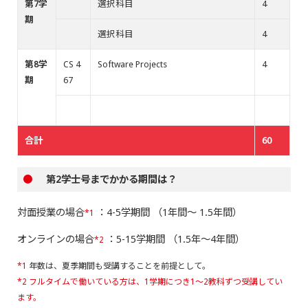
第7学
選択科目
4
期
選択科目
4
第8学
CS 4
Software Projects
4
期
67
合計
60
●
第2学士号までかかる期間は？
対面授業の場合
：4-5学期間 （1年間～ 1.5年間）
*1
オンラインの場合
：5-15学期間 （1.5年～4年間）
*2
*1
年数は、夏季期間も受講することを前提として。
*2 フルタイムで働いている方は、1学期につき1～2教科ずつ受講してい
ます。