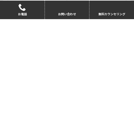
Empirical Enquiry and Critical T
20
hought
お電話
お問い合わせ
無料カウンセリング
English for Graduate Study
20
Extended Project and Research
20
Skills
Management and Organisation
20
Quantitative Methods in Busine
20
ss and Social Sciences
*修士コースの単位にはカウントされない。
赤文字は選択科目
大学院パスウエイの詳細はこちらへ