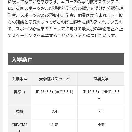
に役立てることを学びます。本コースの専門教育スタッフに
は、英国スポーツおよび運動科学協会の認定を受けた公認心理
学者、スポーツおよび運動心理学者、開業医が含まれます。彼
らの知識と研究のすべてがこの修士課程に組み込まれているの
で、スポーツ心理学のキャリアに向けて最大限の準備を経た上
でスターリングを卒業することができると確信しています。
入学条件
入学条件
大学院パスウエイ
直接入学
英語力
IELTS: 5.5+ (全て 5.5＋)
IELTS 6.5+ （全て：5.5
+）
成績
2.4
3.0
GRE/GMA
不要
不要
T