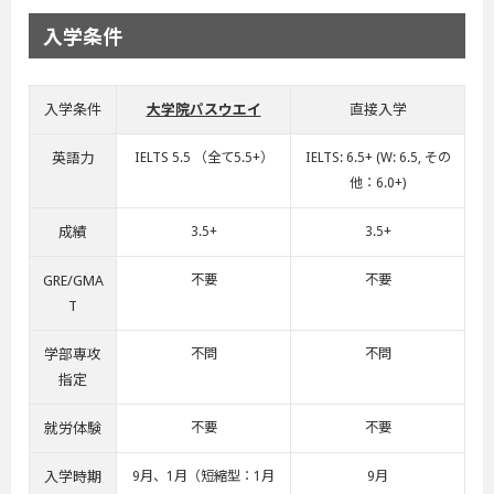
入学条件
入学条件
大学院パスウエイ
直接入学
英語力
IELTS 5.5 （全て5.5+）
IELTS: 6.5+ (W: 6.5, その
他：6.0+)
成績
3.5+
3.5+
GRE/GMA
不要
不要
T
学部専攻
不問
不問
指定
就労体験
不要
不要
入学時期
9月、1月（短縮型：1月
9月