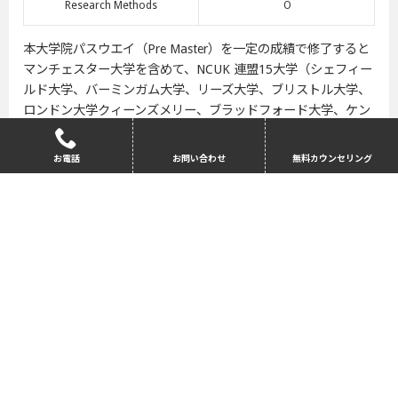
Research Methods
０
本大学院パスウエイ（Pre Master）を一定の成績で修了すると
マンチェスター大学を含めて、NCUK 連盟15大学（シェフィー
ルド大学、バーミンガム大学、リーズ大学、ブリストル大学、
ロンドン大学クィーンズメリー、ブラッドフォード大学、ケン
ト大学など）への入学も可能です。また大学によっては、Pre
Master入学時のGPAも軽減されます。（例：2.0+）詳細は、お
お電話
お問い合わせ
無料カウンセリング
問い合わせください。
*修士コースの単位にはカウントされない。
赤文字は選択科目
大学院パスウエイの詳細はこちらへ