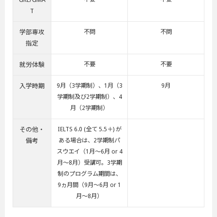
T
学部専攻
不問
不問
指定
就労体験
不要
不要
入学時期
9月（3学期制）、1月（3
9月
学期制及び2学期制）、4
月（2学期制）
その他・
IELTS 6.0 (全て 5.5＋) が
備考
ある場合は、2学期制パ
スウエイ（1月～6月 or 4
月～8月）受講可。3学期
制のプログラム期間は、
9ヵ月間（9月～6月 or 1
月～8月）