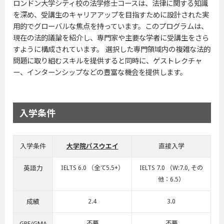
ロンドン大学シティ校の法学修士コースは、法律に関する知識
を深め、受講生のキャリアアップを目指すために設計された実
用的でグローバルな焦点を持っています。このプログラムは、
現在の法的議論を紹介し、専門家や主要な学者に受講生をさら
すように構成されています。 選択した専門領域内の複雑な法的
問題に取り組むスキルを提供すると同時に、ゲストレクチャ
ー、インターンシップなどの豊富な機会を提供します。
入学条件
入学条件
大学院パスウエイ
直接入学
英語力
IELTS 6.0 （全て5.5+）
IELTS 7.0 （W:7.0, その
他：6.5）
成績
2.4
3.0
GRE/GMA
不要
不要