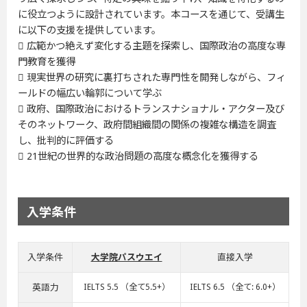
に役立つように設計されています。本コースを通じて、受講生
に以下の支援を提供しています。
 広範かつ絶えず変化する主題を探索し、国際政治の高度な専
門教育を獲得
 現実世界の研究に裏打ちされた専門性を開発しながら、フィ
ールドの幅広い輪郭について学ぶ
 政府、国際政治におけるトランスナショナル・アクター及び
そのネットワーク、政府間組織間の関係の複雑な構造を調査
し、批判的に評価する
 21世紀の世界的な政治問題の高度な概念化を獲得する
入学条件
入学条件
大学院パスウエイ
直接入学
英語力
IELTS 5.5 （全て5.5+）
IELTS 6.5 （全て: 6.0+）