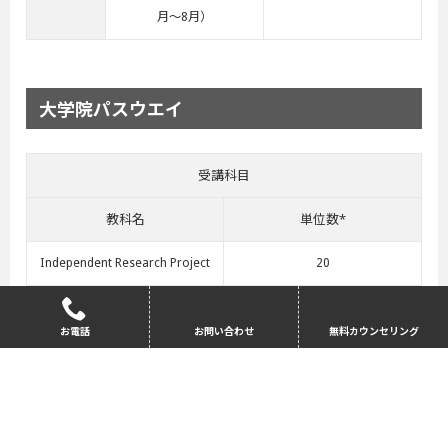
月～8月）
大学院パスウエイ
受講科目
教科名
単位数*
Independent Research Project
20
Research Skills
10
お電話
お問い合わせ
無料カウンセリング
Contemporary Approaches to
20
Social Science and Humanities
Introduction to Social Sciences
40