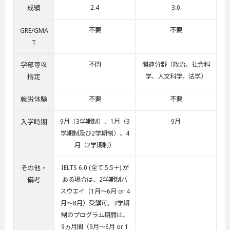
成績
2.4
3.0
GRE/GMA
不要
不要
T
学部専攻
不問
関連分野（政治、社会科
指定
学、人文科学、法学）
就労体験
不要
不要
入学時期
9月（3学期制）、1月（3
9月
学期制及び2学期制）、4
月（2学期制）
その他・
IELTS 6.0 (全て 5.5＋) が
備考
ある場合は、2学期制パ
スウエイ（1月～6月 or 4
月～8月）受講可。3学期
制のプログラム期間は、
9ヵ月間（9月～6月 or 1