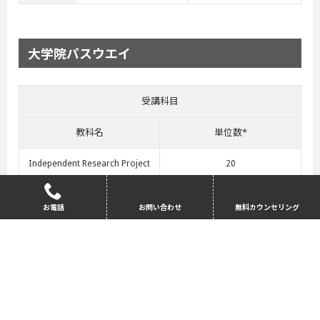
大学院パスウエイ
受講科目
教科名
単位数*
Independent Research Project
20
Research Skills
10
お電話
お問い合わせ
無料カウンセリング
International Commercial Law
20
Introduction to English Law
40
English Language and Study Ski
30
lls