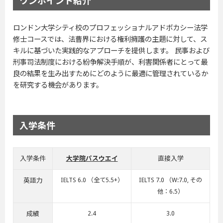
ロンドン大学シティ校のプロフェッショナルアドボカシー法学
修士コースでは、法曹界における権利擁護の主題に対して、ス
キルに基づいた実践的なアプローチを提供します。 民事および
刑事司法制度における紛争解決手順が、利害関係者にとって最
良の結果を生み出すためにどのように最適に管理されているか
を研究する機会があります。
入学条件
入学条件
大学院パスウエイ
直接入学
英語力
IELTS 6.0 （全て5.5+）
IELTS 7.0 （W:7.0, その
他：6.5）
成績
2.4
3.0