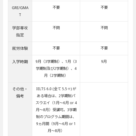
GRE/GMA
不要
不要
T
学部専攻
不問
不問
指定
就労体験
不要
不要
入学時期
9月（3学期制）、1月（3
9月
学期制及び2学期制）、4
月（2学期制）
その他・
IELTS 6.0 (全て 5.5＋) が
備考
ある場合は、2学期制パ
スウエイ（1月～6月 or 4
月～8月）受講可。3学期
制のプログラム期間は、
9ヵ月間（9月～6月 or 1
月～8月）