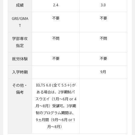
成績
2.4
3.0
GRE/GMA
不要
不要
T
学部専攻
不問
不問
指定
就労体験
不要
不要
入学時期
9月
その他・
IELTS 6.0 (全て 5.5＋) が
備考
ある場合は、2学期制パ
スウエイ（1月～6月 or 4
月～8月）受講可。3学期
制のプログラム期間は、
9ヵ月間（9月～6月 or 1
月～8月）