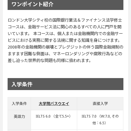
ワンポイント紹介
ロンドン大学シティ校の国際銀行業法＆ファイナンス法学修士
コースは、金融サービス法に関心のあるすべての人に門戸を開
いています。 本コースは、個人または金融機関内での金融サー
ビスにおける実務に関する法規に関する知識を身につけます。
2008年の金融機関の崩壊とブレグジットの伴う国際金融規制の
ますます困難な側面は、マネーロンダリングや腐敗行為などの
差し迫った世界的な問題も同様に扱われます。
入学条件
入学条件
大学院パスウエイ
直接入学
英語力
IELTS 6.0 （全て5.5+）
IELTS 7.0 （W:7.0, その
他：6.5）