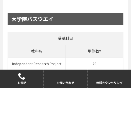
大学院パスウエイ
受講科目
教科名
単位数*
Independent Research Project
20
Research Skills
10
お電話
お問い合わせ
無料カウンセリング
International Commercial Law
20
Introduction to English Law
40
English Language and Study Ski
30
lls