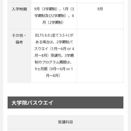
入学時期
9月（3学期制）、1月（3
9月
学期制及び2学期制）、4
月（2学期制）
その他・
IELTS 6.0 (全て 5.5＋) が
備考
ある場合は、2学期制パ
スウエイ（1月～6月 or 4
月～8月）受講可。3学期
制のプログラム期間は、
9ヵ月間（9月～6月 or 1
月～8月）
大学院パスウエイ
受講科目