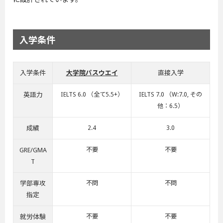
入学条件
入学条件
大学院パスウエイ
直接入学
英語力
IELTS 6.0 （全て5.5+）
IELTS 7.0 （W:7.0, その
他：6.5）
成績
2.4
3.0
GRE/GMA
不要
不要
T
学部専攻
不問
不問
指定
就労体験
不要
不要