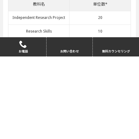
教科名
単位数*
Independent Research Project
20
Research Skills
10
International Commercial Law
20
お電話
お問い合わせ
無料カウンセリング
Introduction to English Law
40
English Language and Study Ski
30
lls
*修士コースの単位にはカウントされない。
赤文字は選択科目
大学院パスウエイの詳細はこちらへ