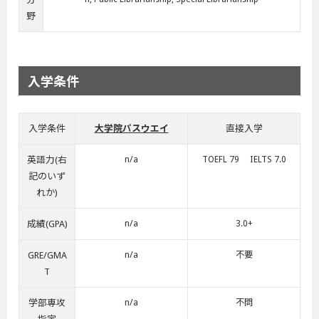
野
入学条件
入学条件
大学院パスウエイ
直接入学
英語力(右
n/a
TOEFL 79 IELTS 7.0
記のいず
れか)
成績(GPA)
n/a
3.0+
GRE/GMA
n/a
不要
T
学部専攻
n/a
不問