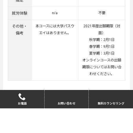
指定
就労体験
n/a
不要
その他・
本コースには大学パスウ
2021年度出願期限（対
備考
エイはありません。
面）
秋学期：2月1日
春学期：9月1日
夏学期：3月1日
オンラインコースの出願
期限についてはお問い合
わせください。
大学院パスウエイカリキュラム
お電話
お問い合わせ
無料カウンセリング
＊赤文字で表記されている教科は、修士課程の単位としてカウ
ントされます。