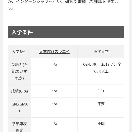
か、インターンシップを行い、研究で蓄積した知識を深めま
す。
入学条件
入学条件
大学院パスウエイ
直接入学
英語力(右
n/a
TOEFL 79 IELTS 7.0 (全
記のいず
て6.0以上)
れか)
成績(GPA)
n/a
3.0+
GRE/GMA
n/a
不要
T
学部専攻
n/a
不問
指定