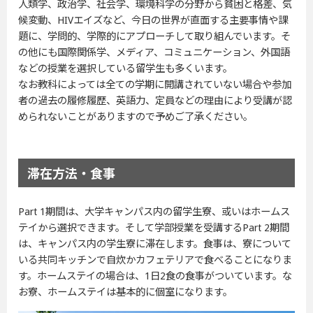
人類学、政治学、社会学、環境科学の分野から貧困と格差、気
候変動、HIVエイズなど、今日の世界が直面する主要事情や課
題に、学問的、学際的にアプローチして取り組んでいます。そ
の他にも国際関係学、メディア、コミュニケーション、外国語
などの授業を選択している留学生も多くいます。
なお教科によっては全ての学期に開講されていない場合や参加
者の過去の履修履歴、英語力、定員などの理由により受講が認
められないことがありますので予めご了承ください。
滞在方法・食事
Part 1期間は、大学キャンパス内の留学生寮、或いはホームス
テイから選択できます。そして学部授業を受講するPart 2期間
は、キャンパス内の学生寮に滞在します。食事は、寮について
いる共同キッチンで自炊かカフェテリアで食べることになりま
す。ホームステイの場合は、1日2食の食事がついています。な
お寮、ホームステイは基本的に個室になります。