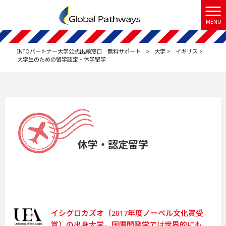
MENU
INTOパートナー大学公式出願窓口 無料サポート
>
大学
>
イギリス
>
大学生のための留学認定・休学留学
休学・認定留学
イシグロカズオ（2017年度ノーベル文化賞受
賞）の出身大学。国際開発学では世界的にも