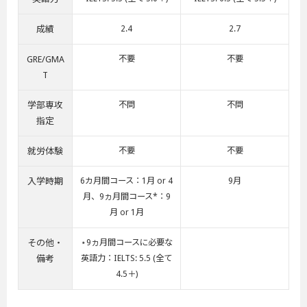
成績
2.4
2.7
GRE/GMA
不要
不要
T
学部専攻
不問
不問
指定
就労体験
不要
不要
入学時期
6カ月間コース：1月 or 4
9月
月、9ヵ月間コース*：9
月 or 1月
その他・
⋆9ヵ月間コースに必要な
備考
英語力：IELTS: 5.5 (全て
4.5＋)