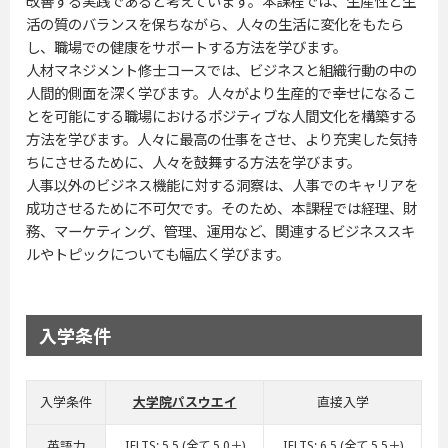
改善する実践であると考えています。本課程では、生産性と生
活の質のバランスを保ちながら、人々の生活に変化をもたら
し、職場での健康をサポートする方法を学びます。
人材マネジメント修士コースでは、ビジネスと組織行動の中の
人間的側面を深く学びます。人々がより生産的で幸せになるこ
とを可能にする職場におけるポジティブな人間文化を構築する
方法を学びます。人々に最高の仕事をさせ、より充実した気持
ちにさせるために、人々を鼓舞する方法を学びます。
人事以外のビジネス機能に対する洞察は、人事でのキャリアを
成功させるために不可欠です。そのため、本課程では経理、財
務、マーケティング、管理、運用など、関連するビジネススキ
ルやトピックについても幅広く学びます。
入学条件
入学条件
大学院パスウエイ
直接入学
英語力
IELTS: 5.5 (全て 5.0＋)
IELTS: 6.5 (全て 5.5＋)