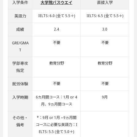
入学条件
大学院パスウエイ
直接入学
英語力
IELTS: 6.0 (全て 5.5＋)
IELTS: 6.5 (全て 5.5＋)
成績
2.4
3.0
GRE/GMA
不要
不要
T
学部専攻
教育分野
教育分野
指定
就労体験
不要
不要
入学時期
6カ月間コース：1月 or 4
9月
月、9ヵ月間コース
その他・
*：9月 or 1月 ⋆9ヵ月間
備考
コースに必要な英語力：I
ELTS: 5.5 (全て 5.0＋)