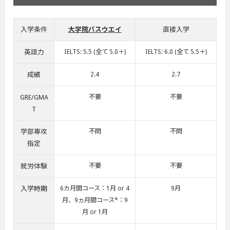
入学条件
大学院パスウエイ
直接入学
英語力
IELTS: 5.5 (全て 5.0＋)
IELTS: 6.0 (全て 5.5＋)
成績
2.4
2.7
GRE/GMA
不要
不要
T
学部専攻
不問
不問
指定
就労体験
不要
不要
入学時期
6カ月間コース：1月 or 4
9月
月、9ヵ月間コース*：9
月 or 1月