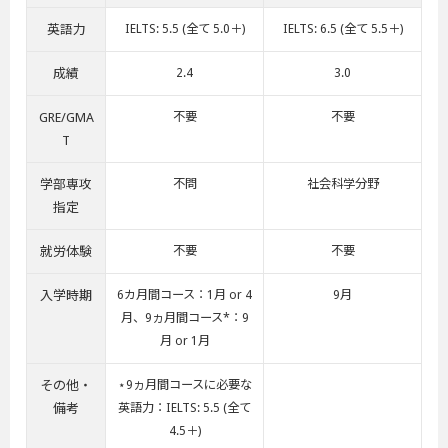
英語力
IELTS: 5.5 (全て 5.0＋)
IELTS: 6.5 (全て 5.5＋)
成績
2.4
3.0
GRE/GMA
不要
不要
T
学部専攻
不問
社会科学分野
指定
就労体験
不要
不要
入学時期
6カ月間コース：1月 or 4
9月
月、9ヵ月間コース*：9
月 or 1月
その他・
⋆9ヵ月間コースに必要な
備考
英語力：IELTS: 5.5 (全て
4.5＋)