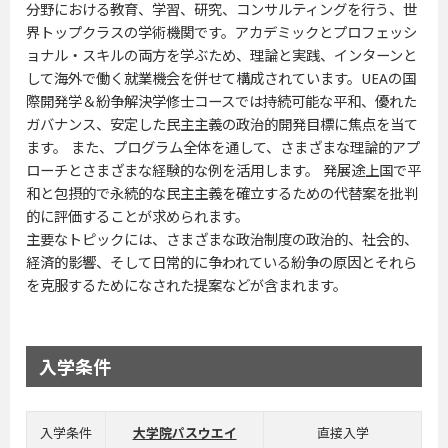
分野における教育、学習、研究、コンサルティングを行う、世
界トップクラスの学術機関です。アカデミックとプロフェッシ
ョナル・スキルの両方を学ぶため、理論と実践、インターンと
して海外で働く就業機会を併せて構成されています。UEAの国
際開発学＆紛争解決学修士コースでは持続可能な平和、優れた
ガバナンス、安定した民主主義の政治的開発目標に焦点を当て
ます。 また、プログラム全体を通して、さまざまな理論的アプ
ローチとさまざまな経験的な例を活用します。 発展途上国で平
和と包摂的で永続的な民主主義を確立するための代替案を批判
的に評価することが求められます。
主要なトピックには、さまざまな政治制度の政治的、社会的、
経済的影響、そして日常的に争われている紛争の原因とそれら
を克服するためになされた提案などが含まれます。
入学条件
入学条件
大学院パスウエイ
直接入学