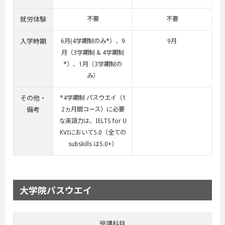
就労体験
不要
不要
入学時期
6月(4学期制のみ*）、9
9月
月（3学期制 & 4学期制
*）、1月（3学期制の
み）
その他・
*4学期制 パスウエイ（1
備考
2ヵ月間コース）に必要
な英語力は、IELTS for U
KVIにおいて5.0（全ての
subskills は5.0+）
大学院パスウエイ
受講科目