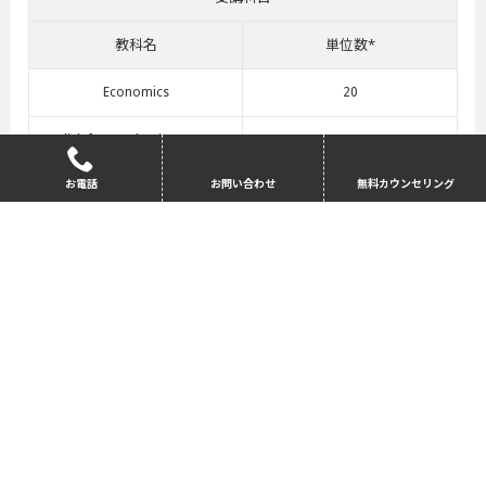
教科名
単位数*
Economics
20
English for Academic Purposes
40
お電話
お問い合わせ
無料カウンセリング
Financial Analysis
10
Study and Research Skills
30
Business and Management
20
*修士コースの単位にはカウントされない。
赤文字は選択科目
大学院パスウエイの詳細はこちらへ