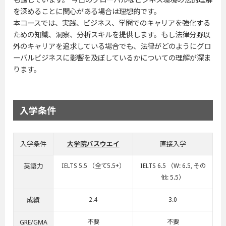
も適しています。 今日のグローバルなビジネス環境の法的理解
を深めることに関心がある場合は理想的です。
本コースでは、実践、ビジネス、学問でのキャリアを強化する
ための知識、洞察、分析スキルを提供します。もし法律分野以
外のキャリアを追求している場合でも、法律がどのようにグロ
ーバルビジネスに影響を及ぼしているかについての理解が深ま
ります。
入学条件
入学条件
大学院パスウエイ
直接入学
英語力
IELTS 5.5 （全て5.5+）
IELTS 6.5 （W: 6.5, その
他: 5.5）
成績
2.4
3.0
GRE/GMA
不要
不要