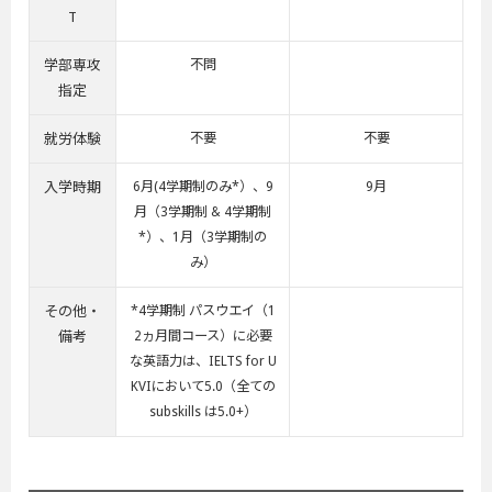
T
学部専攻
不問
指定
就労体験
不要
不要
入学時期
6月(4学期制のみ*）、9
9月
月（3学期制 & 4学期制
*）、1月（3学期制の
み）
その他・
*4学期制 パスウエイ（1
備考
2ヵ月間コース）に必要
な英語力は、IELTS for U
KVIにおいて5.0（全ての
subskills は5.0+）