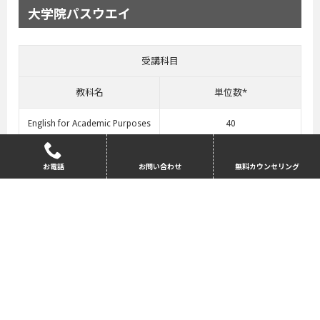
大学院パスウエイ
受講科目
教科名
単位数*
English for Academic Purposes
40
International Relations
10
お電話
お問い合わせ
無料カウンセリング
Social and Cultural Studies
20
Study and Research Skills
30
Introduction to Humanities
20
*修士コースの単位にはカウントされない。
赤文字は選択科目