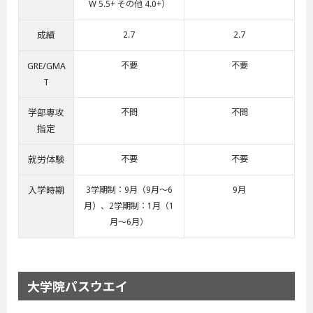
W 5.5+ その他 4.0+）
成績
2.7
2.7
GRE/GMA
不要
不要
T
学部専攻
不問
不問
指定
就労体験
不要
不要
入学時期
3学期制：9月（9月～6
9月
月）、2学期制：1月（1
月～6月）
大学院パスウエイ