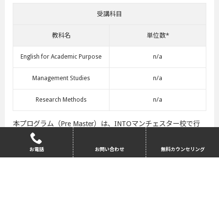
受講科目
教科名
単位数*
English for Academic Purpose
n/a
Management Studies
n/a
Research Methods
n/a
本プログラム（Pre Master）は、INTOマンチェスター校で行
われています。Pre Masterでは大学院で学習・研究するための
高い英語力と数々の学習スキル（リサーチ力やアカデミックラ
お電話
お問い合わせ
無料カウンセリング
イティングスキルなど）を習得しますが、専攻に沿った基礎は
カリキュラムに含まれていません。English for Academic
Purpose とResearch Methodsの最終成績が、マンチェスターメ
トロポリタン大学が要求している基準を満たせば、IELTSは免
除されます。またマンチェスターメトロポリタン大学をに加え
て、他NCUK 加盟15大学への進学も選択肢に加わります。詳細