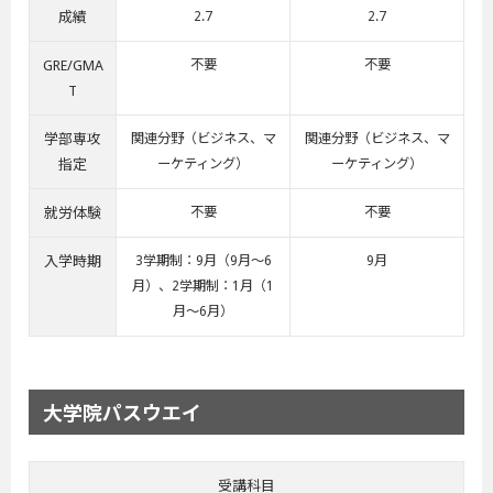
成績
2.7
2.7
GRE/GMA
不要
不要
T
学部専攻
関連分野（ビジネス、マ
関連分野（ビジネス、マ
指定
ーケティング）
ーケティング）
就労体験
不要
不要
入学時期
3学期制：9月（9月～6
9月
月）、2学期制：1月（1
月～6月）
大学院パスウエイ
受講科目