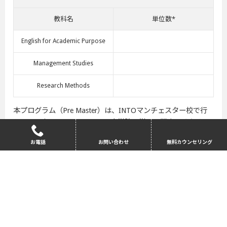
教科名
単位数*
English for Academic Purpose
Management Studies
Research Methods
本プログラム（Pre Master）は、INTOマンチェスター校で行
われています。Pre Masterでは大学院で学習・研究するための
高い英語力と数々の学習スキル（リサーチ力やアカデミックラ
お電話
お問い合わせ
無料カウンセリング
イティングスキルなど）を習得しますが、専攻に沿った基礎は
カリキュラムに含まれていません。English for Academic
Purpose とResearch Methodsの最終成績が、マンチェスターメ
トロポリタン大学が要求している基準を満たせば、IELTSは免
除されます。またマンチェスターメトロポリタン大学をに加え
て、他NCUK 加盟15大学への進学も選択肢に加わります。詳細
は、お問い合わせください。