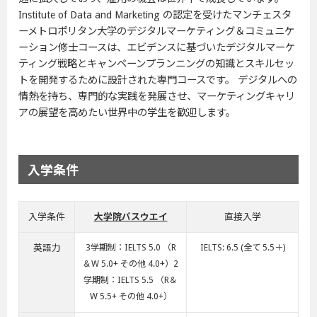
Institute of Data and Marketing の認定を受けたマンチェスタ
ーメトロポリタン大学のデジタルマーケティング＆コミュニケ
ーション修士コースは、エビデンスに基づいたデジタルマーケ
ティング戦略とキャンペーンプランニングの知識とスキルセッ
トを開発するために設計された専門コースです。 デジタルへの
情熱を持ち、専門的な実践を発展させ、マーケティングキャリ
アの展望を高めたい世界中の学生を歓迎します。
入学条件
入学条件
大学院パスウエイ
直接入学
英語力
3学期制：IELTS 5.0 （R
IELTS: 6.5 (全て 5.5＋)
＆W 5.0+ その他 4.0+）2
学期制：IELTS 5.5 （R＆
W 5.5+ その他 4.0+）