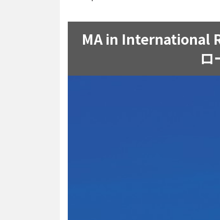
MA in Internation
ロ