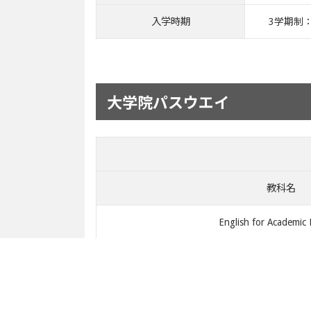
入学時期
3学期制
大学院パスウエイ
教科名
English for Academic
Management Stud
Research Metho