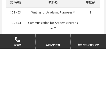
第1学期
教科名
単位数
IDS 403
Writing for Academic Purposes *
3
IDS 404
Communication for Academic Purpos
3
es *
IDS 405
Reading for Academic Purposes *
3
お電話
お問い合わせ
無料カウンセリング
IT 168
Structured Problem Solving Using the
3
Computer
IT 254
Hardware and Software Concepts
3
第2学期
教科名
単位数
IDS 401
Advanced Writing for Graduate Studen
3
ts *
IDS 431
Advanced Academic Skills for Graduat
3