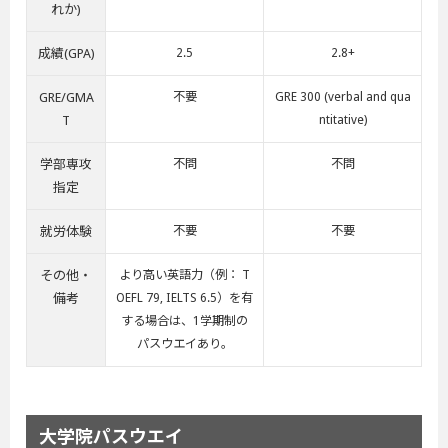
れか)
成績(GPA)
2.5
2.8+
GRE/GMA
不要
GRE 300 (verbal and qua
T
ntitative)
学部専攻
不問
不問
指定
就労体験
不要
不要
その他・
より高い英語力（例： T
備考
OEFL 79, IELTS 6.5）を有
する場合は、1学期制の
パスウエイあり。
大学院パスウエイ