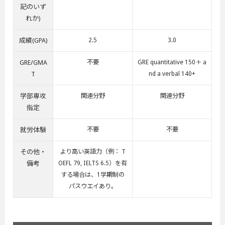
記のいず
れか)
成績(GPA)
2.5
3.0
GRE/GMA
不要
GRE quantitative 150＋ a
T
nd a verbal 140+
学部専攻
関連分野
関連分野
指定
就労体験
不要
不要
その他・
より高い英語力（例： T
備考
OEFL 79, IELTS 6.5）を有
する場合は、1学期制の
パスウエイあり。