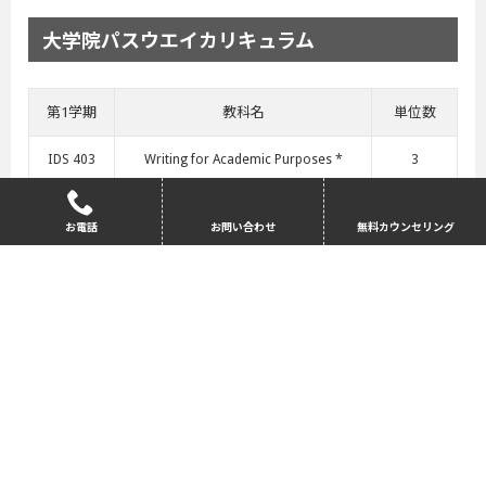
大学院パスウエイカリキュラム
第1学期
教科名
単位数
IDS 403
Writing for Academic Purposes *
3
IDS 404
Communication for Academic Purpos
3
お電話
お問い合わせ
無料カウンセリング
es *
IDS 405
Reading for Academic Purposes *
3
ECO 437
Fundamentals of Econometrics
3
Elective Class
3
第2学期
教科名
単位数