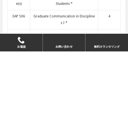
e(s)
Students *
EAP 506
Graduate Communication in Discipline
4
s I *
REAL 605
Policy and Planning of the Built Environ
3
OR REAL 6
ment OR The Development Process
お電話
お問い合わせ
無料カウンセリング
35
第2学期
教科名
単位数
INYO 502
Graduate Transitions for Internationa
2
l Students II *
EAP 507
Graduate Communication in Discipline
4
s II *
EAP Cours
Language Support Course(s) for GPW
0
e(s)
Students *