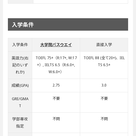
入学条件
入学条件
大学院パスウエイ
直接入学
英語力(右
TOEFL 75+（R:17+, W:17
TOEFL 88 (全て20+)、IEL
記のいず
+）, IELTS 6.5（R:6.0+,
TS 6.5+
れか)
W:6.0+）
成績(GPA)
2.75
3.0
GRE/GMA
不要
不要
T
学部専攻
不問
不問
指定