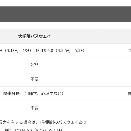
大学院パスウエイ
+（R:13+, L:13+）, IELTS 6.0（R:5.5+, L:5.5+）
2.75
不要
関連分野 （犯罪学、心理学など）
不要
語力を有する場合は、1学期制のパスウエイあり。
例： TOEFL 80（R:17+, W:17+）