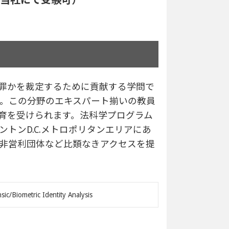
罪かを裁定するために貢献する学問で
た。この分野のエキスパート揃いの教員
育を受けられます。法科学プログラム
トンD.C.メトロポリタンエリアにあ
非営利団体など比類なきアクセスを提
sic/Biometric Identity Analysis