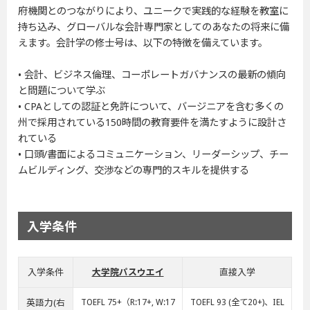
府機関とのつながりにより、ユニークで実践的な経験を教室に
持ち込み、グローバルな会計専門家としてのあなたの将来に備
えます。会計学の修士号は、以下の特徴を備えています。
• 会計、ビジネス倫理、コーポレートガバナンスの最新の傾向
と問題について学ぶ
• CPAとしての認証と免許について、バージニアを含む多くの
州で採用されている150時間の教育要件を満たすように設計さ
れている
• 口頭/書面によるコミュニケーション、リーダーシップ、チー
ムビルディング、交渉などの専門的スキルを提供する
入学条件
入学条件
大学院パスウエイ
直接入学
英語力(右
TOEFL 75+（R:17+, W:17
TOEFL 93 (全て20+)、IEL