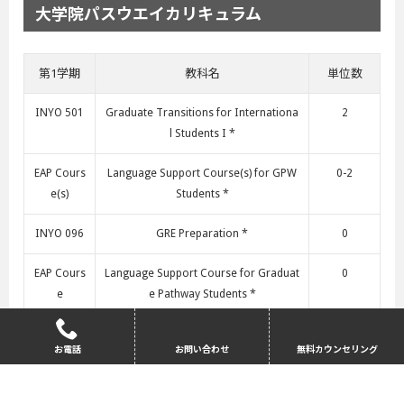
大学院パスウエイカリキュラム
第1学期
教科名
単位数
INYO 501
Graduate Transitions for Internationa
2
l Students I *
EAP Cours
Language Support Course(s) for GPW
0-2
e(s)
Students *
INYO 096
GRE Preparation *
0
EAP Cours
Language Support Course for Graduat
0
e
e Pathway Students *
ACCT 531
Foundations of Financial Reporting I
3
お電話
お問い合わせ
無料カウンセリング
ACCT 551
Foundations of Taxation of Business E
3
ntities