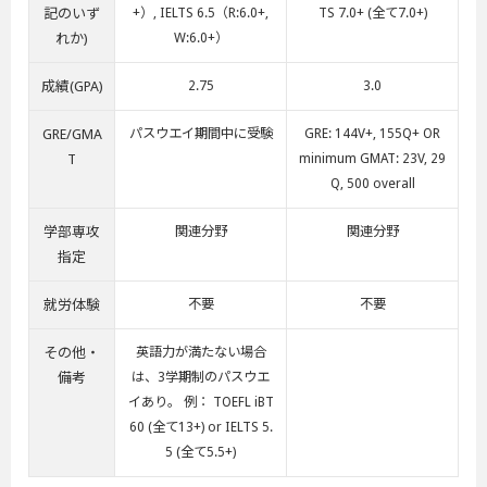
記のいず
+）, IELTS 6.5（R:6.0+,
TS 7.0+ (全て7.0+)
れか)
W:6.0+）
成績(GPA)
2.75
3.0
GRE/GMA
パスウエイ期間中に受験
GRE: 144V+, 155Q+ OR
T
minimum GMAT: 23V, 29
Q, 500 overall
学部専攻
関連分野
関連分野
指定
就労体験
不要
不要
その他・
英語力が満たない場合
備考
は、3学期制のパスウエ
イあり。 例： TOEFL iBT
60 (全て13+) or IELTS 5.
5 (全て5.5+)