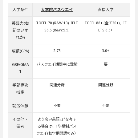
入学条件
大学院パスウエイ
直接入学
英語力(右
TOEFL 70 (R&W:13), IELT
TOEFL 88+ (全て20+)、IE
記のいず
S6.5 (R&W:5.5)
LTS 6.5+
れか)
成績(GPA)
2.75
3.0+
GRE/GMA
パスウエイ期間中に受験
要
T
学部専攻
関連分野
関連分野
指定
就労体験
不要
不要
その他・
より高い英語力*を有す
備考
る場合は、1学期制パス
ウエイ(秋学期開講のみ）