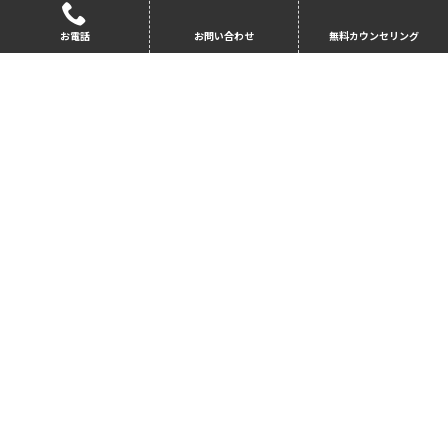
INYO 097
GRE Preparation *
0
お電話
お問い合わせ
無料カウンセリング
BINF 631
Molecular Cell Biology for Bioinformat
3
OR BINF 6
ics OR Bioinformatics Methods
30
第2学期
教科名
単位数
INYO 502
Graduate Transitions for Internationa
2
l Students II *
EAP 507
Graduate Communication in Discipline
4
s II *
EAP Cours
Language Support Course for Graduat
0
e
e Pathway Students *
EAP 510
Linguistics Capstone *
0