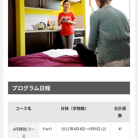
プログラム日程
コース名
日程（学期数）
合計週
数
4月開始コー
Part1
2022年4月4日～9月9日 (2)
41
ス