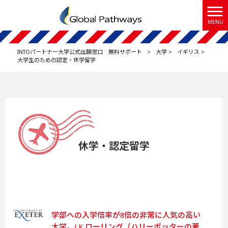
MENU
INTOパートナー大学公式出願窓口 無料サポート
>
大学
>
イギリス
>
大学生のための認定・休学留学
休学・認定留学
学部への入学倍率が8倍の非常に人気の高い
大学。J.K.ローリング（ハリーポッターの著