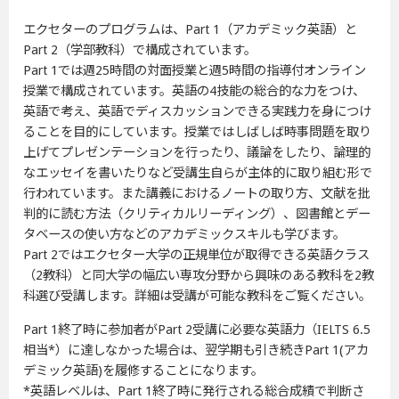
エクセターのプログラムは、Part 1（アカデミック英語）と
Part 2（学部教科）で構成されています。
Part 1では週25時間の対面授業と週5時間の指導付オンライン
授業で構成されています。英語の4技能の総合的な力をつけ、
英語で考え、英語でディスカッションできる実践力を身につけ
ることを目的にしています。授業ではしばしば時事問題を取り
上げてプレゼンテーションを行ったり、議論をしたり、論理的
なエッセイを書いたりなど受講生自らが主体的に取り組む形で
行われています。また講義におけるノートの取り方、文献を批
判的に読む方法（クリティカルリーディング）、図書館とデー
タベースの使い方などのアカデミックスキルも学びます。
Part 2ではエクセター大学の正規単位が取得できる英語クラス
（2教科）と同大学の幅広い専攻分野から興味のある教科を2教
科選び受講します。詳細は受講が可能な教科をご覧ください。
Part 1終了時に参加者がPart 2受講に必要な英語力（IELTS 6.5
相当*）に達しなかった場合は、翌学期も引き続きPart 1(アカ
デミック英語)を履修することになります。
*英語レベルは、Part 1終了時に発行される総合成績で判断さ