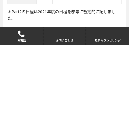
＊Part2の日程は2021年度の日程を参考に暫定的に記しまし
た。
参加条件(成績)
お電話
お問い合わせ
無料カウンセリング
項目
条件
学年
出発時に大学1年次を修了していること
成績
GPA 2.5以上（4段階）
参加条件(英語力)