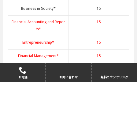
Business in Society*
15
Financial Accounting and Repor
15
ts*
Entrepreneurship*
15
Financial Management*
15
Management Concepts*
15
お電話
お問い合わせ
無料カウンセリング
Research Project*
15
Fundamentals of Investments*
15
* 留学生のみで受講。
選択科目は、6教科の中から選考に沿って3教科受講する。
*修士コースの単位にはカウントされない。