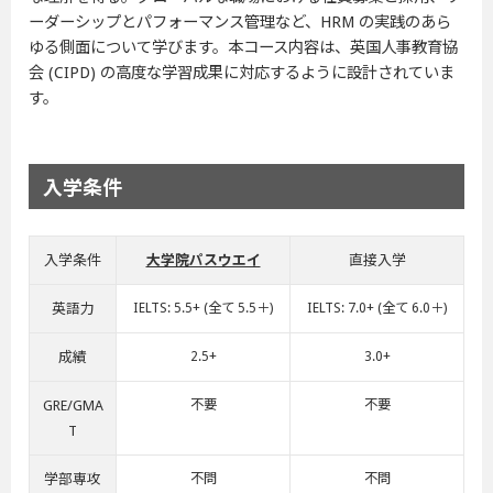
ーダーシップとパフォーマンス管理など、HRM の実践のあら
ゆる側面について学びます。本コース内容は、英国人事教育協
会 (CIPD) の高度な学習成果に対応するように設計されていま
す。
入学条件
入学条件
大学院パスウエイ
直接入学
英語力
IELTS: 5.5+ (全て 5.5＋)
IELTS: 7.0+ (全て 6.0＋)
成績
2.5+
3.0+
GRE/GMA
不要
不要
T
学部専攻
不問
不問