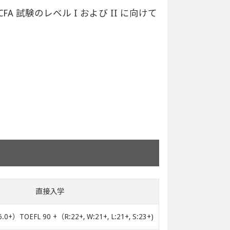
試験のレベル I および II に向けて
直接入学
0+）TOEFL 90 +（R:22+, W:21+, L:21+, S:23+)