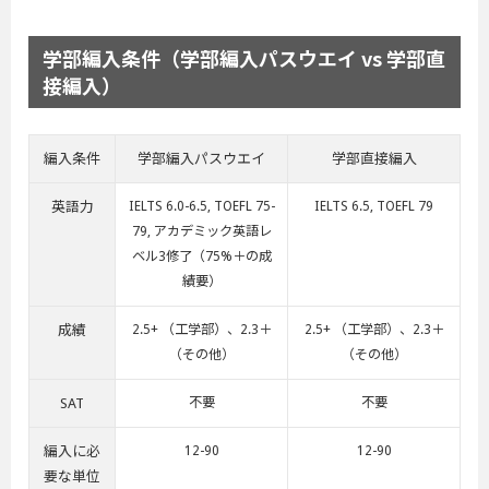
学部編入条件（学部編入パスウエイ vs 学部直
接編入）
編入条件
学部編入パスウエイ
学部直接編入
英語力
IELTS 6.0-6.5, TOEFL 75-
IELTS 6.5, TOEFL 79
79, アカデミック英語レ
ベル3修了（75%＋の成
績要）
成績
2.5+ （工学部）、2.3＋
2.5+ （工学部）、2.3＋
（その他）
（その他）
SAT
不要
不要
編入に必
12-90
12-90
要な単位