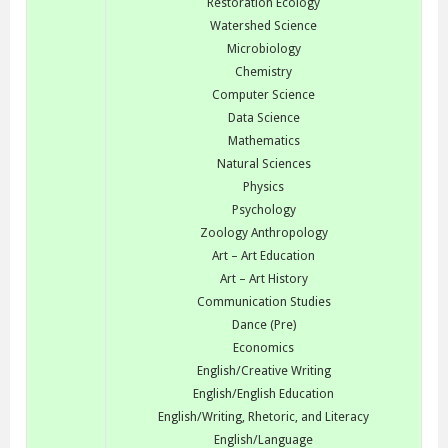
Restoration Ecology
Watershed Science
Microbiology
Chemistry
Computer Science
Data Science
Mathematics
Natural Sciences
Physics
Psychology
Zoology Anthropology
Art – Art Education
Art – Art History
Communication Studies
Dance (Pre)
Economics
English/Creative Writing
English/English Education
English/Writing, Rhetoric, and Literacy
English/Language