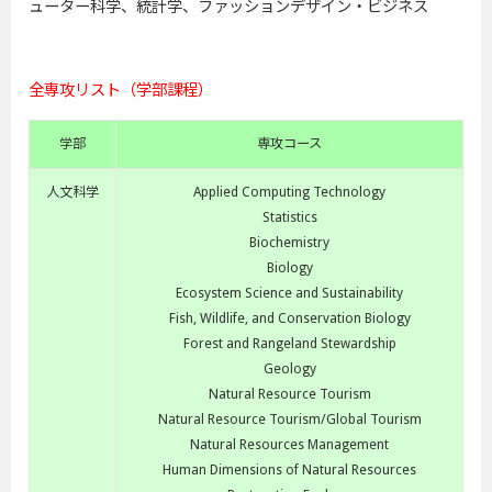
ューター科学、統計学、ファッションデザイン・ビジネス
全専攻リスト（学部課程）
学部
専攻コース
人文科学
Applied Computing Technology
Statistics
Biochemistry
Biology
Ecosystem Science and Sustainability
Fish, Wildlife, and Conservation Biology
Forest and Rangeland Stewardship
Geology
Natural Resource Tourism
Natural Resource Tourism/Global Tourism
Natural Resources Management
Human Dimensions of Natural Resources