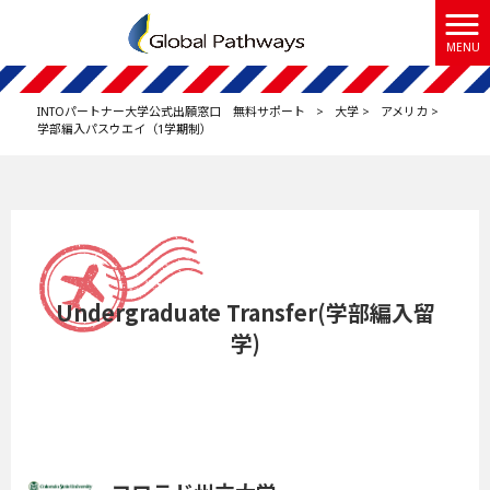
MENU
INTOパートナー大学公式出願窓口 無料サポート
>
大学
>
アメリカ
>
学部編入パスウエイ（1学期制）
Undergraduate Transfer(学部編入留
学)