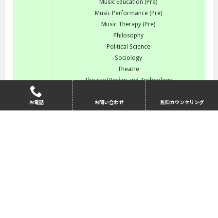
Music Education (Pre)
Music Performance (Pre)
Music Therapy (Pre)
Philosophy
Political Science
Sociology
Theatre
Theatre/Design and Technology
Theatre/Performance
Women and Gender Studies
お電話
お問い合わせ
無料カウンセリング
ビジネス
Business Administration/Accounting
Business Administration
Business Administration/Finance
Business Administration/Financial Planning
Business Administration/Human Resource Managem
ent
Business Administration/Information Systems
Business Administration/Marketing
Business Administration/Organization and Innovatio