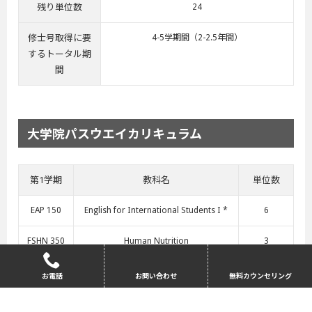
残り単位数
24
修士号取得に要
4-5学期間（2-2.5年間）
するトータル期
間
大学院パスウエイカリキュラム
第1学期
教科名
単位数
EAP 150
English for International Students I *
6
FSHN 350
Human Nutrition
3
FSHN 500
Food Systems, Nutrition and Food Sec
2
お電話
お問い合わせ
無料カウンセリング
A
urity