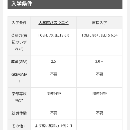
入学条件
入学条件
大学院パスウエイ
直接入学
英語力(右
TOEFL 70, IELTS 6.0
TOEFL 80+ , IELTS 6.5+
記のいず
れか)
成績(GPA)
2.5
3.0＋
GRE/GMA
不要
不要
T
学部専攻
関連分野
関連分野
指定
就労体験
不要
不要
その他・
より高い英語力（例： T