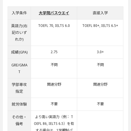
入学条件
大学院パスウエイ
直接入学
英語力(右
TOEFL 70, IELTS 6.0
TOEFL 80+, IELTS 6.5+
記のいず
れか)
成績(GPA)
2.75
3.0+
GRE/GMA
不問
不問
T
学部専攻
関連分野
関連分野
指定
就労体験
不要
不要
その他・
より高い英語力（例： T
備考
OEFL 86, IELTS 6.5）を有
する場合は、1学期制パ