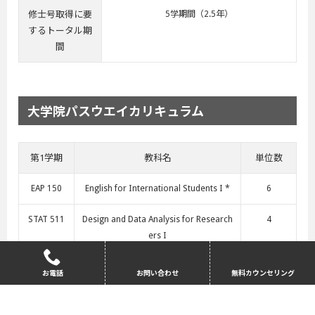
修士号取得に要
5学期間（2.5年）
するトータル期
間
大学院パスウエイカリキュラム
第1学期
教科名
単位数
EAP 150
English for International Students I *
6
STAT 511
Design and Data Analysis for Research
4
ers I
MATH 261
Calculus for Physical Scientists III
4
お電話
お問い合わせ
無料カウンセリング
第2学期
教科名
単位数